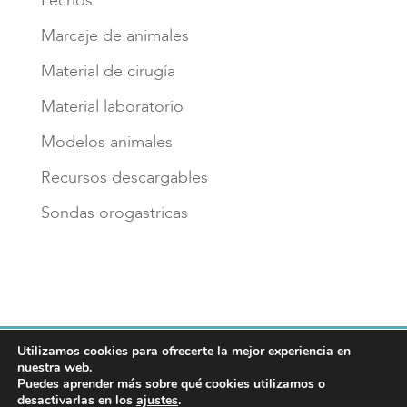
Lechos
Marcaje de animales
Material de cirugía
Material laboratorio
Modelos animales
Recursos descargables
Sondas orogastricas
Utilizamos cookies para ofrecerte la mejor experiencia en
Aviso legal
Política de privacidad
nuestra web.
Política de cookies
Puedes aprender más sobre qué cookies utilizamos o
desactivarlas en los
ajustes
.