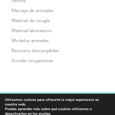
Lechos
Marcaje de animales
Material de cirugía
Material laboratorio
Modelos animales
Recursos descargables
Sondas orogastricas
Utilizamos cookies para ofrecerte la mejor experiencia en
Aviso legal
Política de privacidad
nuestra web.
Política de cookies
Puedes aprender más sobre qué cookies utilizamos o
desactivarlas en los
ajustes
.