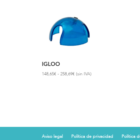
IGLOO
Rango
148,65
€
-
258,69
€
(sin IVA)
de
precios:
desde
148,65€
hasta
258,69€
Aviso legal
Política de privacidad
Política 