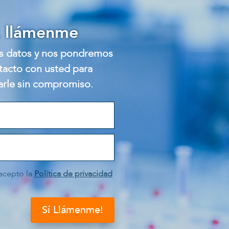
, llámenme
s datos y nos pondremos
tacto con usted para
arle sin compromiso.
 acepto la
Política de privacidad
Sí Llámenme!