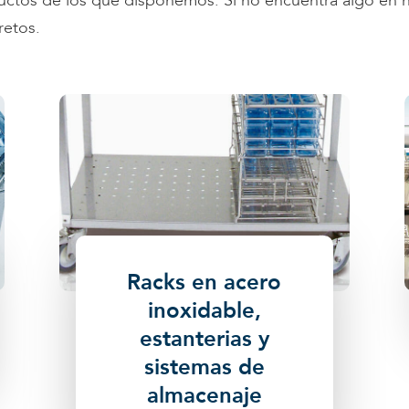
uctos de los que disponemos. Si no encuentra algo en nue
retos.
Racks en acero
inoxidable,
estanterias y
sistemas de
almacenaje