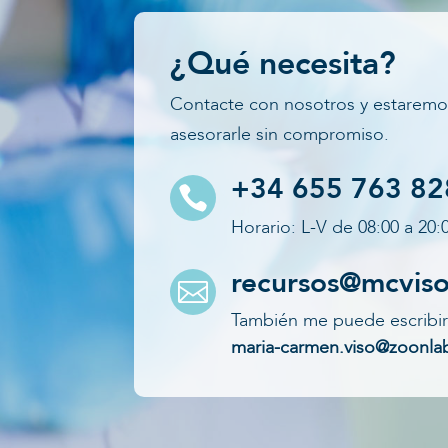
¿Qué necesita?
Contacte con nosotros y estarem
asesorarle sin compromiso.
+34 655 763 82

Horario: L-V de 08:00 a 20:
recursos@mcvis

También me puede escribir
maria-carmen.viso@zoonla