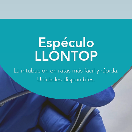
RADDISK para
ratón
Irradiación segura y sin
contaminaciones.