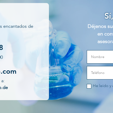
Sí
Déjenos su
os encantados de
en con
asesor
8
00
o.com
 a:
He leído y
b.de