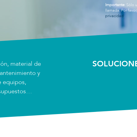
Importante
: Sólo 
llamada. Por favor
privacidad
.
SOLUCIONE
ón, material de
antenimiento y
e equipos,
resupuestos…