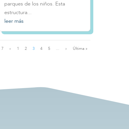
parques de los niños. Esta
estructura...
leer más
 7
«
1
2
3
4
5
...
»
Última »