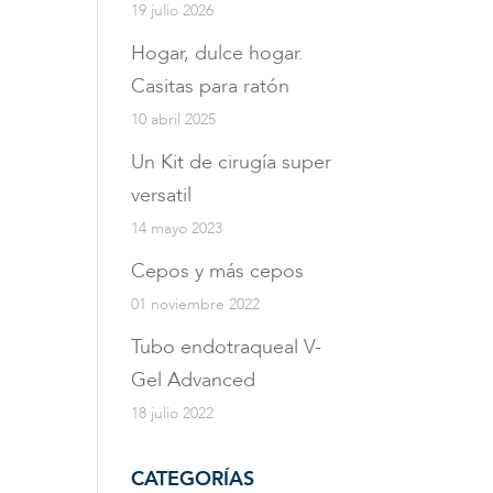
19 julio 2026
Hogar, dulce hogar.
Casitas para ratón
10 abril 2025
Un Kit de cirugía super
versatil
14 mayo 2023
Cepos y más cepos
01 noviembre 2022
Tubo endotraqueal V-
Gel Advanced
18 julio 2022
CATEGORÍAS